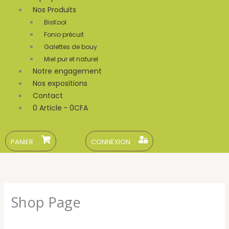
Nos Produits
BisKool
Fonio précuit
Galettes de bouy
Miel pur et naturel
Notre engagement
Nos expositions
Contact
0 Article
0CFA
PANIER
CONNEXION
Shop Page