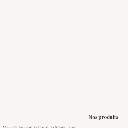
Nos produits
Maam Ndoumbé, la fierté du Sénégal en