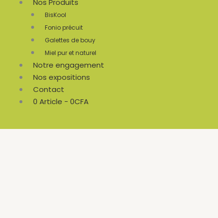
Nos Produits
BisKool
Fonio précuit
Galettes de bouy
Miel pur et naturel
Notre engagement
Nos expositions
Contact
0 Article
0CFA