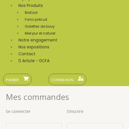
Nos Produits
BisKool
Fonio précuit
Galettes de bouy
Miel pur et naturel
Notre engagement
Nos expositions
Contact
0 Article
0CFA
PANIER
CONNEXION
Mes commandes
Se connecter
S’inscrire